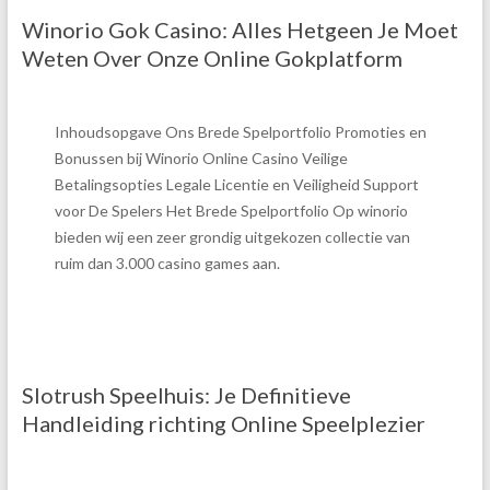
Winorio Gok Casino: Alles Hetgeen Je Moet
Weten Over Onze Online Gokplatform
Inhoudsopgave Ons Brede Spelportfolio Promoties en
Bonussen bij Winorio Online Casino Veilige
Betalingsopties Legale Licentie en Veiligheid Support
voor De Spelers Het Brede Spelportfolio Op winorio
bieden wij een zeer grondig uitgekozen collectie van
ruim dan 3.000 casino games aan.
Slotrush Speelhuis: Je Definitieve
Handleiding richting Online Speelplezier