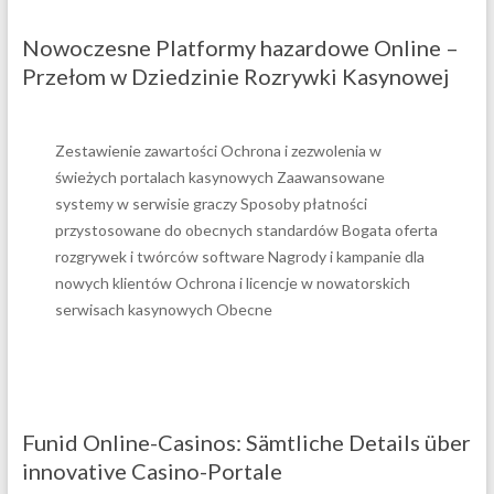
Nowoczesne Platformy hazardowe Online –
Przełom w Dziedzinie Rozrywki Kasynowej
Zestawienie zawartości Ochrona i zezwolenia w
świeżych portalach kasynowych Zaawansowane
systemy w serwisie graczy Sposoby płatności
przystosowane do obecnych standardów Bogata oferta
rozgrywek i twórców software Nagrody i kampanie dla
nowych klientów Ochrona i licencje w nowatorskich
serwisach kasynowych Obecne
Funid Online-Casinos: Sämtliche Details über
innovative Casino-Portale