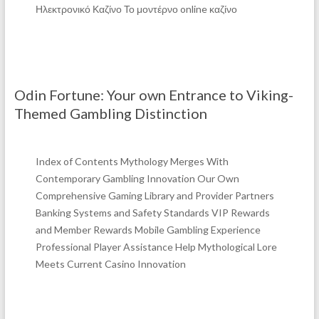
Ηλεκτρονικό Καζίνο Το μοντέρνο online καζίνο
Odin Fortune: Your own Entrance to Viking-
Themed Gambling Distinction
Index of Contents Mythology Merges With
Contemporary Gambling Innovation Our Own
Comprehensive Gaming Library and Provider Partners
Banking Systems and Safety Standards VIP Rewards
and Member Rewards Mobile Gambling Experience
Professional Player Assistance Help Mythological Lore
Meets Current Casino Innovation