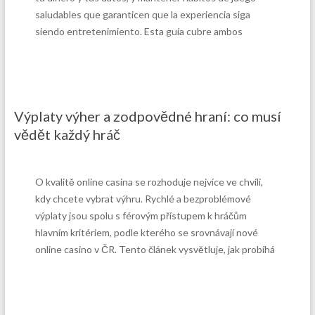
saludables que garanticen que la experiencia siga
siendo entretenimiento. Esta guía cubre ambos
Výplaty výher a zodpovědné hraní: co musí
vědět každý hráč
O kvalitě online casina se rozhoduje nejvíce ve chvíli,
kdy chcete vybrat výhru. Rychlé a bezproblémové
výplaty jsou spolu s férovým přístupem k hráčům
hlavním kritériem, podle kterého se srovnávají nové
online casino v ČR. Tento článek vysvětluje, jak probíhá